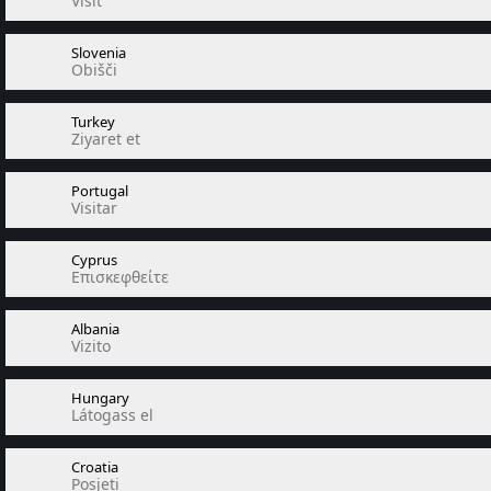
Visit
Slovenia
Obišči
Turkey
Ziyaret et
Portugal
Visitar
Cyprus
Επισκεφθείτε
Albania
Vizito
Hungary
Látogass el
Croatia
Posjeti