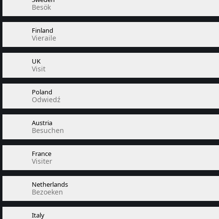
Besök
Finland
Vieraile
UK
Visit
Poland
Odwiedź
Austria
Besuchen
France
Visiter
Netherlands
Bezoeken
Italy