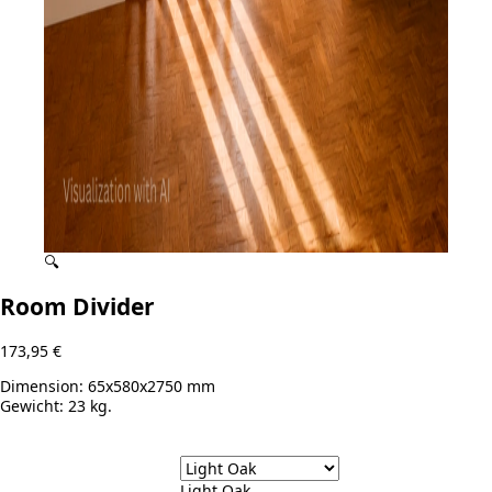
🔍
Room Divider
173,95
€
Dimension:
65x580x2750 mm
Gewicht:
23 kg.
Light Oak