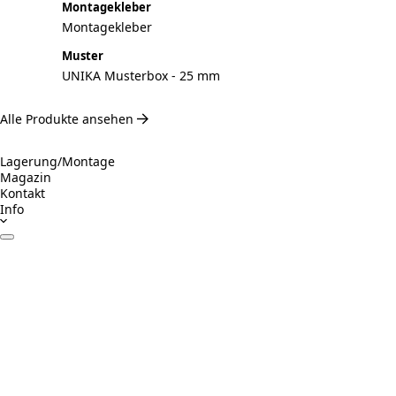
Montagekleber
Montagekleber
Muster
UNIKA Musterbox - 25 mm
Alle Produkte ansehen
Lagerung/Montage
Magazin
Kontakt
Info
Datenblätter
Zertifikate
Betrieb & Wartung
Montageanleitung
Inspiration
Verantwortungsvolles Bauen
Visualizer ausprobieren
Rechner Akustikpaneele und Holzwolle