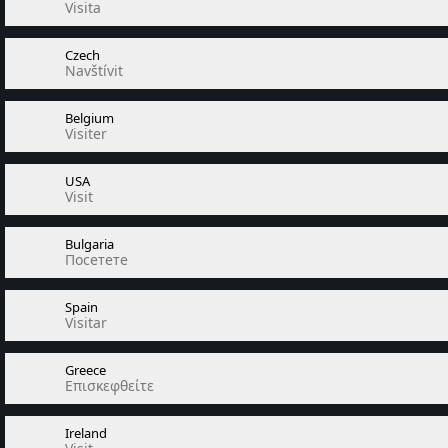
Visita
Czech
Navštívit
Belgium
Visiter
USA
Visit
Bulgaria
Посетете
Spain
Visitar
Greece
Επισκεφθείτε
Ireland