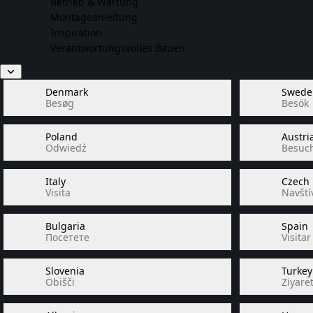
Betrieb & Wartung
Montageanleitung
Inspiration
Verantwortungsvolles Bauen
Denmark
Swede
Besøg
Besök
Poland
Austri
Odwiedź
Besuc
Italy
Czech
Visita
Navštív
Bulgaria
Spain
Посетете
Visitar
Slovenia
Turkey
Obišči
Ziyaret