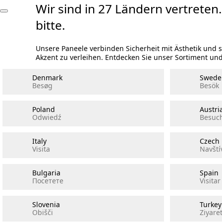
Wir sind in 27 Ländern vertreten.
bitte.
Unsere Paneele verbinden Sicherheit mit Ästhetik und 
Akzent zu verleihen. Entdecken Sie unser Sortiment und
Denmark
Swede
Besøg
Besök
Poland
Austri
Odwiedź
Besuc
Italy
Czech
Visita
Navštív
Bulgaria
Spain
Посетете
Visitar
Slovenia
Turkey
Obišči
Ziyaret