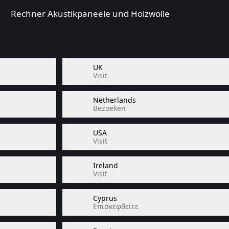
Rechner Akustikpaneele und Holzwolle
UK
Visit
Netherlands
Bezoeken
USA
Visit
Ireland
Visit
Cyprus
Επισκεφθείτε