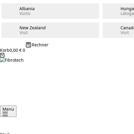
Albania
Hunga
Vizito
Látoga
New Zealand
Canad
Visit
Visit
Rechner
Korb
0,00
€
0
Menü