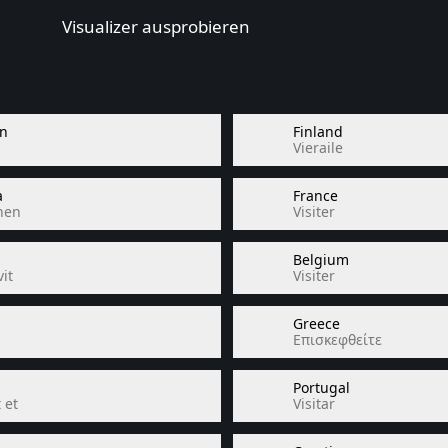
Visualizer ausprobieren
n
Finland
Vieraile
a
France
hen
Visiter
Belgium
it
Visiter
Greece
Επισκεφθείτε
Portugal
 et
Visitar