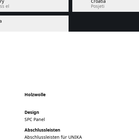
ry
Croatia
ss el
Posjeti
a
Holzwolle
Design
SPC Panel
Abschlussleisten
Abschlussleisten für UNIKA