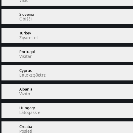
Visit
Slovenia
Obišči
Turkey
Ziyaret et
Portugal
Visitar
Cyprus
Επισκεφθείτε
Albania
Vizito
Hungary
Látogass el
Croatia
Posjeti