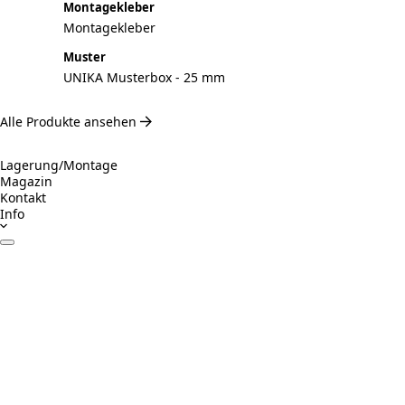
Montagekleber
Montagekleber
Muster
UNIKA Musterbox - 25 mm
Alle Produkte ansehen
Lagerung/Montage
Magazin
Kontakt
Info
Datenblätter
Zertifikate
Betrieb & Wartung
Montageanleitung
Inspiration
Verantwortungsvolles Bauen
Visualizer ausprobieren
Rechner Akustikpaneele und Holzwolle