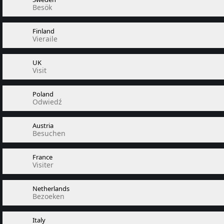
Besök
Finland
Vieraile
UK
Visit
Poland
Odwiedź
Austria
Besuchen
France
Visiter
Netherlands
Bezoeken
Italy