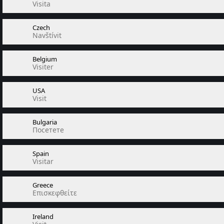
Visita
Czech
Navštívit
Belgium
Visiter
USA
Visit
Bulgaria
Посетете
Spain
Visitar
Greece
Επισκεφθείτε
Ireland