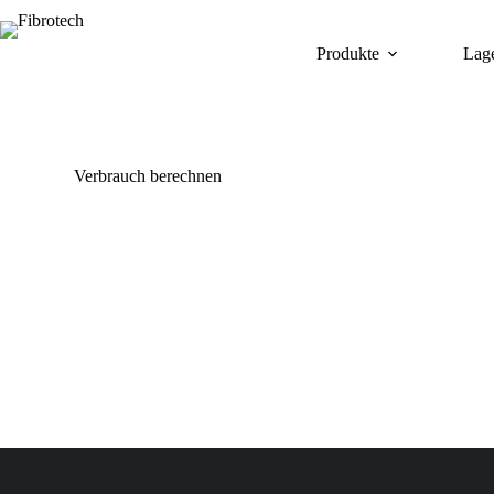
Zum
Inhalt
springen
Produkte
Lag
Rechner Holzwolle
Verbrauch berechnen