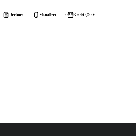
0
Korb
0,00
€
Rechner
Visualizer
kpaneele